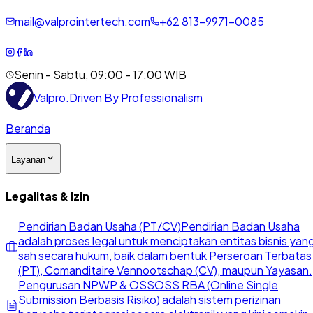
mail@valprointertech.com
+
62
813
-
9971
-
0085
Senin - Sabtu, 09:00 - 17:00 WIB
Valpro
.
Driven By Professionalism
Beranda
Layanan
Legalitas & Izin
Pendirian Badan Usaha (PT/CV)
Pendirian Badan Usaha
adalah proses legal untuk menciptakan entitas bisnis yan
sah secara hukum, baik dalam bentuk Perseroan Terbatas
(PT), Comanditaire Vennootschap (CV), maupun Yayasan.
Pengurusan NPWP & OSS
OSS RBA (Online Single
Submission Berbasis Risiko) adalah sistem perizinan