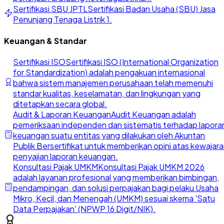
Sertifikasi SBU JPTL
Sertifikasi Badan Usaha (SBU) Jasa
Penunjang Tenaga Listrik 1.
Keuangan & Standar
Sertifikasi ISO
Sertifikasi ISO (International Organization
for Standardization) adalah pengakuan internasional
bahwa sistem manajemen perusahaan telah memenuhi
standar kualitas, keselamatan, dan lingkungan yang
ditetapkan secara global.
Audit & Laporan Keuangan
Audit Keuangan adalah
pemeriksaan independen dan sistematis terhadap lapora
keuangan suatu entitas yang dilakukan oleh Akuntan
Publik Bersertifikat untuk memberikan opini atas kewajar
penyajian laporan keuangan.
Konsultasi Pajak UMKM
Konsultasi Pajak UMKM 2026
adalah layanan profesional yang memberikan bimbingan,
pendampingan, dan solusi perpajakan bagi pelaku Usaha
Mikro, Kecil, dan Menengah (UMKM) sesuai skema 'Satu
Data Perpajakan' (NPWP 16 Digit/NIK).