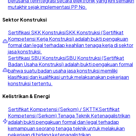
berusaha terintegrasi secara elektronik yang kini semakin
mutakhir sejak implementasi PP No.
Sektor Konstruksi
Sertifikasi SKK Konstruksi
SKK Konstruksi (Sertifikat
Kompetensi Kerja Konstruksi) adalah bukti pengakuan
formal dan legal terhadap keahlian tenaga kerja di sektor
jasa konstruksi.
Sertifikasi SBU Konstruksi
SBU Konstruksi (Sertifikat
Badan Usaha Konstruksi) adalah bukti pengakuan formal
bahwa suatu badan usaha jasa konstruksi memiliki
klasifikasi dan kualifikasi untuk melaksanakan pekerjaan
konstruksi tertentu.
Kelistrikan & Energi
Sertifikat Kompetensi (Serkom) / SKTTK
Sertifikat
Kompetensi (Serkom) Tenaga Teknik Ketenagalistrikan
adalah bukti pengakuan formal dan legal terhadap
kemampuan seorang tenaga teknik untuk melakukan
pekerjaan di bidang ketenagalistrikan.