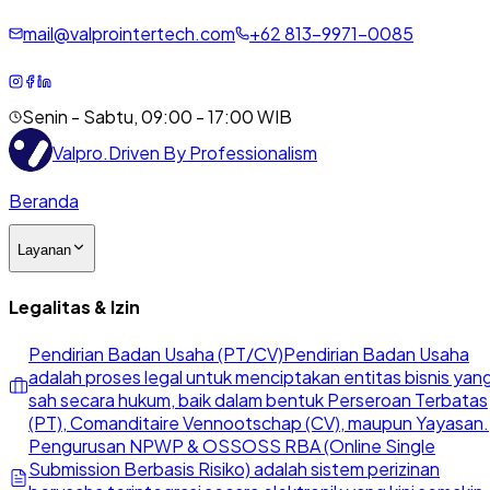
mail@valprointertech.com
+
62
813
-
9971
-
0085
Senin - Sabtu, 09:00 - 17:00 WIB
Valpro
.
Driven By Professionalism
Beranda
Layanan
Legalitas & Izin
Pendirian Badan Usaha (PT/CV)
Pendirian Badan Usaha
adalah proses legal untuk menciptakan entitas bisnis yan
sah secara hukum, baik dalam bentuk Perseroan Terbatas
(PT), Comanditaire Vennootschap (CV), maupun Yayasan.
Pengurusan NPWP & OSS
OSS RBA (Online Single
Submission Berbasis Risiko) adalah sistem perizinan