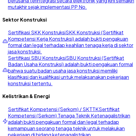
berusaha terintegrasi secara elektronik yang kini semakin
mutakhir sejak implementasi PP No.
Sektor Konstruksi
Sertifikasi SKK Konstruksi
SKK Konstruksi (Sertifikat
Kompetensi Kerja Konstruksi) adalah bukti pengakuan
formal dan legal terhadap keahlian tenaga kerja di sektor
jasa konstruksi.
Sertifikasi SBU Konstruksi
SBU Konstruksi (Sertifikat
Badan Usaha Konstruksi) adalah bukti pengakuan formal
bahwa suatu badan usaha jasa konstruksi memiliki
klasifikasi dan kualifikasi untuk melaksanakan pekerjaan
konstruksi tertentu.
Kelistrikan & Energi
Sertifikat Kompetensi (Serkom) / SKTTK
Sertifikat
Kompetensi (Serkom) Tenaga Teknik Ketenagalistrikan
adalah bukti pengakuan formal dan legal terhadap
kemampuan seorang tenaga teknik untuk melakukan
pekerjaan di bidang ketenagalistrikan.