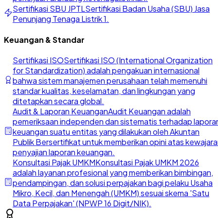
Sertifikasi SBU JPTL
Sertifikasi Badan Usaha (SBU) Jasa
Penunjang Tenaga Listrik 1.
Keuangan & Standar
Sertifikasi ISO
Sertifikasi ISO (International Organization
for Standardization) adalah pengakuan internasional
bahwa sistem manajemen perusahaan telah memenuhi
standar kualitas, keselamatan, dan lingkungan yang
ditetapkan secara global.
Audit & Laporan Keuangan
Audit Keuangan adalah
pemeriksaan independen dan sistematis terhadap lapora
keuangan suatu entitas yang dilakukan oleh Akuntan
Publik Bersertifikat untuk memberikan opini atas kewajar
penyajian laporan keuangan.
Konsultasi Pajak UMKM
Konsultasi Pajak UMKM 2026
adalah layanan profesional yang memberikan bimbingan,
pendampingan, dan solusi perpajakan bagi pelaku Usaha
Mikro, Kecil, dan Menengah (UMKM) sesuai skema 'Satu
Data Perpajakan' (NPWP 16 Digit/NIK).