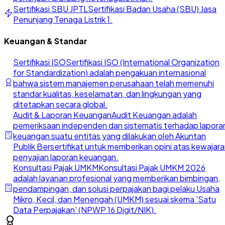
Sertifikasi SBU JPTL
Sertifikasi Badan Usaha (SBU) Jasa
Penunjang Tenaga Listrik 1.
Keuangan & Standar
Sertifikasi ISO
Sertifikasi ISO (International Organization
for Standardization) adalah pengakuan internasional
bahwa sistem manajemen perusahaan telah memenuhi
standar kualitas, keselamatan, dan lingkungan yang
ditetapkan secara global.
Audit & Laporan Keuangan
Audit Keuangan adalah
pemeriksaan independen dan sistematis terhadap lapora
keuangan suatu entitas yang dilakukan oleh Akuntan
Publik Bersertifikat untuk memberikan opini atas kewajar
penyajian laporan keuangan.
Konsultasi Pajak UMKM
Konsultasi Pajak UMKM 2026
adalah layanan profesional yang memberikan bimbingan,
pendampingan, dan solusi perpajakan bagi pelaku Usaha
Mikro, Kecil, dan Menengah (UMKM) sesuai skema 'Satu
Data Perpajakan' (NPWP 16 Digit/NIK).