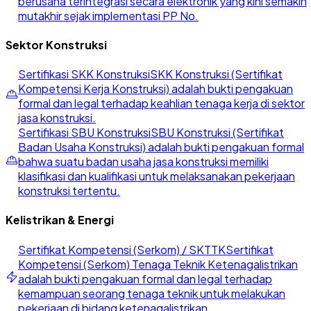
berusaha terintegrasi secara elektronik yang kini semakin
mutakhir sejak implementasi PP No.
Sektor Konstruksi
Sertifikasi SKK Konstruksi
SKK Konstruksi (Sertifikat
Kompetensi Kerja Konstruksi) adalah bukti pengakuan
formal dan legal terhadap keahlian tenaga kerja di sektor
jasa konstruksi.
Sertifikasi SBU Konstruksi
SBU Konstruksi (Sertifikat
Badan Usaha Konstruksi) adalah bukti pengakuan formal
bahwa suatu badan usaha jasa konstruksi memiliki
klasifikasi dan kualifikasi untuk melaksanakan pekerjaan
konstruksi tertentu.
Kelistrikan & Energi
Sertifikat Kompetensi (Serkom) / SKTTK
Sertifikat
Kompetensi (Serkom) Tenaga Teknik Ketenagalistrikan
adalah bukti pengakuan formal dan legal terhadap
kemampuan seorang tenaga teknik untuk melakukan
pekerjaan di bidang ketenagalistrikan.