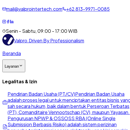
mail@valprointertech.com
+
62
813
-
9971
-
0085
Senin - Sabtu, 09:00 - 17:00 WIB
Valpro
.
Driven By Professionalism
Beranda
Layanan
Legalitas & Izin
Pendirian Badan Usaha (PT/CV)
Pendirian Badan Usaha
adalah proses legal untuk menciptakan entitas bisnis yan
sah secara hukum, baik dalam bentuk Perseroan Terbatas
(PT), Comanditaire Vennootschap (CV), maupun Yayasan.
Pengurusan NPWP & OSS
OSS RBA (Online Single
Submission Berbasis Risiko) adalah sistem perizinan