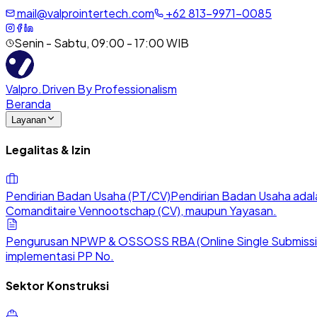
mail@valprointertech.com
+
62
813
-
9971
-
0085
Senin - Sabtu, 09:00 - 17:00 WIB
Valpro
.
Driven By Professionalism
Beranda
Layanan
Legalitas & Izin
Pendirian Badan Usaha (PT/CV)
Pendirian Badan Usaha adala
Comanditaire Vennootschap (CV), maupun Yayasan.
Pengurusan NPWP & OSS
OSS RBA (Online Single Submission
implementasi PP No.
Sektor Konstruksi