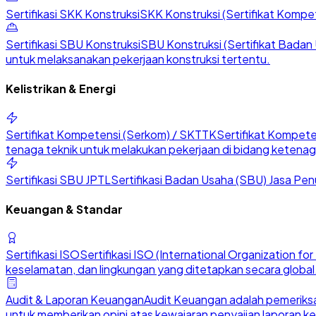
Sertifikasi SKK Konstruksi
SKK Konstruksi (Sertifikat Kompete
Sertifikasi SBU Konstruksi
SBU Konstruksi (Sertifikat Badan U
untuk melaksanakan pekerjaan konstruksi tertentu.
Kelistrikan & Energi
Sertifikat Kompetensi (Serkom) / SKTTK
Sertifikat Kompete
tenaga teknik untuk melakukan pekerjaan di bidang ketenaga
Sertifikasi SBU JPTL
Sertifikasi Badan Usaha (SBU) Jasa Penu
Keuangan & Standar
Sertifikasi ISO
Sertifikasi ISO (International Organization 
keselamatan, dan lingkungan yang ditetapkan secara global
Audit & Laporan Keuangan
Audit Keuangan adalah pemeriksa
untuk memberikan opini atas kewajaran penyajian laporan k