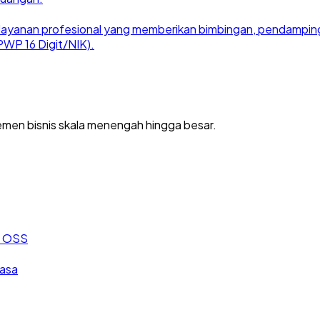
ayanan profesional yang memberikan bimbingan, pendampingan
WP 16 Digit/NIK).
men bisnis skala menengah hingga besar.
an OSS
jasa