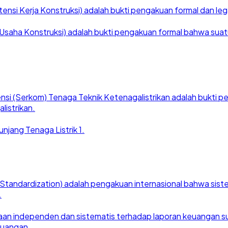
nsi Kerja Konstruksi) adalah bukti pengakuan formal dan legal
saha Konstruksi) adalah bukti pengakuan formal bahwa suatu ba
nsi (Serkom) Tenaga Teknik Ketenagalistrikan adalah bukti
listrikan.
njang Tenaga Listrik 1.
for Standardization) adalah pengakuan internasional bahwa si
.
an independen dan sistematis terhadap laporan keuangan suat
euangan.