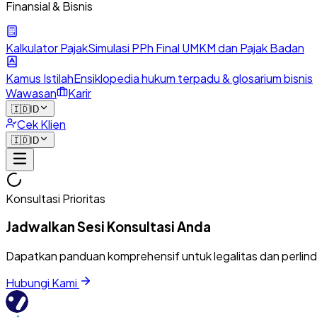
Finansial & Bisnis
Kalkulator Pajak
Simulasi PPh Final UMKM dan Pajak Badan
Kamus Istilah
Ensiklopedia hukum terpadu & glosarium bisnis
Wawasan
Karir
🇮🇩
ID
Cek Klien
🇮🇩
ID
Konsultasi Prioritas
Jadwalkan Sesi Konsultasi Anda
Dapatkan panduan komprehensif untuk legalitas dan perlin
Hubungi Kami