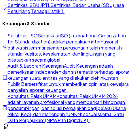
Sertifikasi SBU JPTL
Sertifikasi Badan Usaha (SBU) Jasa
Penunjang Tenaga Listrik 1.
Keuangan & Standar
Sertifikasi ISO
Sertifikasi ISO (International Organization
for Standardization) adalah pengakuan internasional
bahwa sistem manajemen perusahaan telah memenuhi
standar kualitas, keselamatan, dan lingkungan yang
ditetapkan secara global.
Audit & Laporan Keuangan
Audit Keuangan adalah
pemeriksaan independen dan sistematis terhadap lapora
keuangan suatu entitas yang dilakukan oleh Akuntan
Publik Bersertifikat untuk memberikan opini atas kewajar
penyajian laporan keuangan.
Konsultasi Pajak UMKM
Konsultasi Pajak UMKM 2026
adalah layanan profesional yang memberikan bimbingan,
pendampingan, dan solusi perpajakan bagi pelaku Usaha
Mikro, Kecil, dan Menengah (UMKM) sesuai skema 'Satu
Data Perpajakan' (NPWP 16 Digit/NIK).