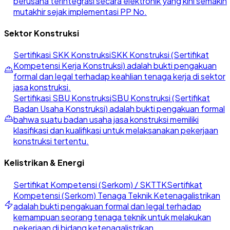
berusaha terintegrasi secara elektronik yang kini semakin
mutakhir sejak implementasi PP No.
Sektor Konstruksi
Sertifikasi SKK Konstruksi
SKK Konstruksi (Sertifikat
Kompetensi Kerja Konstruksi) adalah bukti pengakuan
formal dan legal terhadap keahlian tenaga kerja di sektor
jasa konstruksi.
Sertifikasi SBU Konstruksi
SBU Konstruksi (Sertifikat
Badan Usaha Konstruksi) adalah bukti pengakuan formal
bahwa suatu badan usaha jasa konstruksi memiliki
klasifikasi dan kualifikasi untuk melaksanakan pekerjaan
konstruksi tertentu.
Kelistrikan & Energi
Sertifikat Kompetensi (Serkom) / SKTTK
Sertifikat
Kompetensi (Serkom) Tenaga Teknik Ketenagalistrikan
adalah bukti pengakuan formal dan legal terhadap
kemampuan seorang tenaga teknik untuk melakukan
pekerjaan di bidang ketenagalistrikan.