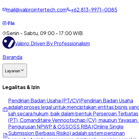
mail@valprointertech.com
+
62
813
-
9971
-
0085
Senin - Sabtu, 09:00 - 17:00 WIB
Valpro
.
Driven By Professionalism
Beranda
Layanan
Legalitas & Izin
Pendirian Badan Usaha (PT/CV)
Pendirian Badan Usaha
adalah proses legal untuk menciptakan entitas bisnis yan
sah secara hukum, baik dalam bentuk Perseroan Terbatas
(PT), Comanditaire Vennootschap (CV), maupun Yayasan.
Pengurusan NPWP & OSS
OSS RBA (Online Single
Submission Berbasis Risiko) adalah sistem perizinan