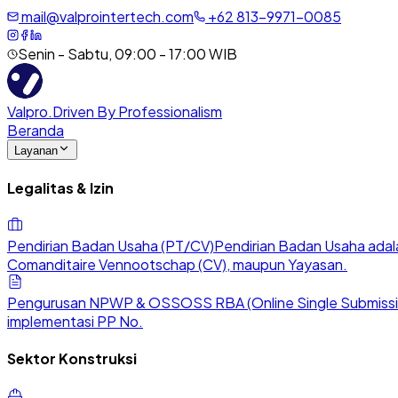
mail@valprointertech.com
+
62
813
-
9971
-
0085
Senin - Sabtu, 09:00 - 17:00 WIB
Valpro
.
Driven By Professionalism
Beranda
Layanan
Legalitas & Izin
Pendirian Badan Usaha (PT/CV)
Pendirian Badan Usaha adala
Comanditaire Vennootschap (CV), maupun Yayasan.
Pengurusan NPWP & OSS
OSS RBA (Online Single Submission
implementasi PP No.
Sektor Konstruksi