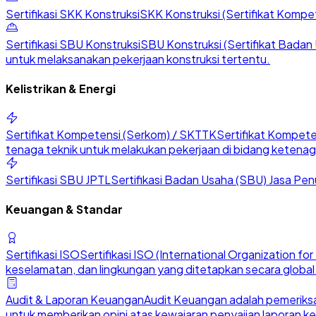
Sertifikasi SKK Konstruksi
SKK Konstruksi (Sertifikat Kompete
Sertifikasi SBU Konstruksi
SBU Konstruksi (Sertifikat Badan U
untuk melaksanakan pekerjaan konstruksi tertentu.
Kelistrikan & Energi
Sertifikat Kompetensi (Serkom) / SKTTK
Sertifikat Kompete
tenaga teknik untuk melakukan pekerjaan di bidang ketenaga
Sertifikasi SBU JPTL
Sertifikasi Badan Usaha (SBU) Jasa Penu
Keuangan & Standar
Sertifikasi ISO
Sertifikasi ISO (International Organization 
keselamatan, dan lingkungan yang ditetapkan secara global
Audit & Laporan Keuangan
Audit Keuangan adalah pemeriksa
untuk memberikan opini atas kewajaran penyajian laporan k