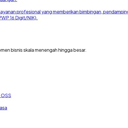
ayanan profesional yang memberikan bimbingan, pendampingan
WP 16 Digit/NIK).
men bisnis skala menengah hingga besar.
an OSS
jasa