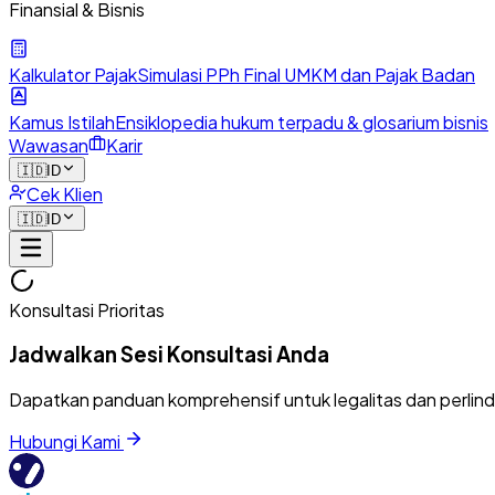
Finansial & Bisnis
Kalkulator Pajak
Simulasi PPh Final UMKM dan Pajak Badan
Kamus Istilah
Ensiklopedia hukum terpadu & glosarium bisnis
Wawasan
Karir
🇮🇩
ID
Cek Klien
🇮🇩
ID
Konsultasi Prioritas
Jadwalkan Sesi Konsultasi Anda
Dapatkan panduan komprehensif untuk legalitas dan perlin
Hubungi Kami