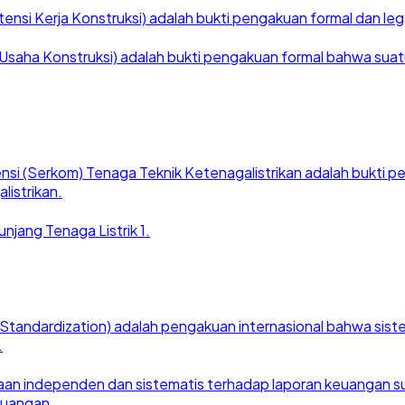
nsi Kerja Konstruksi) adalah bukti pengakuan formal dan legal
saha Konstruksi) adalah bukti pengakuan formal bahwa suatu ba
nsi (Serkom) Tenaga Teknik Ketenagalistrikan adalah bukti
listrikan.
njang Tenaga Listrik 1.
for Standardization) adalah pengakuan internasional bahwa si
.
an independen dan sistematis terhadap laporan keuangan suat
euangan.