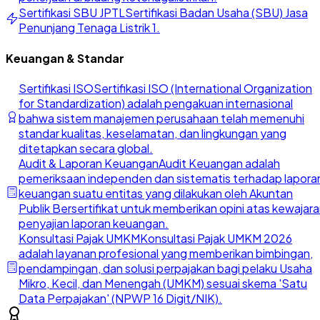
Sertifikasi SBU JPTL
Sertifikasi Badan Usaha (SBU) Jasa
Penunjang Tenaga Listrik 1.
Keuangan & Standar
Sertifikasi ISO
Sertifikasi ISO (International Organization
for Standardization) adalah pengakuan internasional
bahwa sistem manajemen perusahaan telah memenuhi
standar kualitas, keselamatan, dan lingkungan yang
ditetapkan secara global.
Audit & Laporan Keuangan
Audit Keuangan adalah
pemeriksaan independen dan sistematis terhadap lapora
keuangan suatu entitas yang dilakukan oleh Akuntan
Publik Bersertifikat untuk memberikan opini atas kewajar
penyajian laporan keuangan.
Konsultasi Pajak UMKM
Konsultasi Pajak UMKM 2026
adalah layanan profesional yang memberikan bimbingan,
pendampingan, dan solusi perpajakan bagi pelaku Usaha
Mikro, Kecil, dan Menengah (UMKM) sesuai skema 'Satu
Data Perpajakan' (NPWP 16 Digit/NIK).