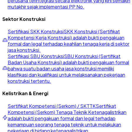
berusaha terintegrasi secara elektronik yang kini semakin
mutakhir sejak implementasi PP No.
Sektor Konstruksi
Sertifikasi SKK Konstruksi
SKK Konstruksi (Sertifikat
Kompetensi Kerja Konstruksi) adalah bukti pengakuan
formal dan legal terhadap keahlian tenaga kerja di sektor
jasa konstruksi.
Sertifikasi SBU Konstruksi
SBU Konstruksi (Sertifikat
Badan Usaha Konstruksi) adalah bukti pengakuan formal
bahwa suatu badan usaha jasa konstruksi memiliki
klasifikasi dan kualifikasi untuk melaksanakan pekerjaan
konstruksi tertentu.
Kelistrikan & Energi
Sertifikat Kompetensi (Serkom) / SKTTK
Sertifikat
Kompetensi (Serkom) Tenaga Teknik Ketenagalistrikan
adalah bukti pengakuan formal dan legal terhadap
kemampuan seorang tenaga teknik untuk melakukan
pekerjaan di bidang ketenagalistrikan.