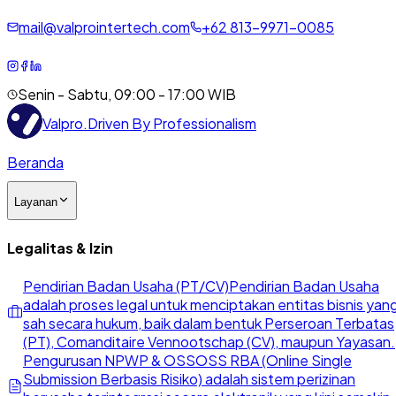
mail@valprointertech.com
+
62
813
-
9971
-
0085
Senin - Sabtu, 09:00 - 17:00 WIB
Valpro
.
Driven By Professionalism
Beranda
Layanan
Legalitas & Izin
Pendirian Badan Usaha (PT/CV)
Pendirian Badan Usaha
adalah proses legal untuk menciptakan entitas bisnis yan
sah secara hukum, baik dalam bentuk Perseroan Terbatas
(PT), Comanditaire Vennootschap (CV), maupun Yayasan.
Pengurusan NPWP & OSS
OSS RBA (Online Single
Submission Berbasis Risiko) adalah sistem perizinan