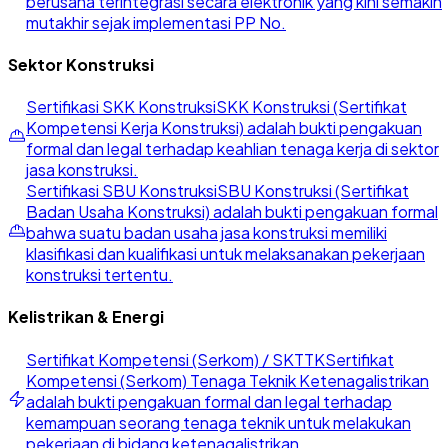
berusaha terintegrasi secara elektronik yang kini semakin
mutakhir sejak implementasi PP No.
Sektor Konstruksi
Sertifikasi SKK Konstruksi
SKK Konstruksi (Sertifikat
Kompetensi Kerja Konstruksi) adalah bukti pengakuan
formal dan legal terhadap keahlian tenaga kerja di sektor
jasa konstruksi.
Sertifikasi SBU Konstruksi
SBU Konstruksi (Sertifikat
Badan Usaha Konstruksi) adalah bukti pengakuan formal
bahwa suatu badan usaha jasa konstruksi memiliki
klasifikasi dan kualifikasi untuk melaksanakan pekerjaan
konstruksi tertentu.
Kelistrikan & Energi
Sertifikat Kompetensi (Serkom) / SKTTK
Sertifikat
Kompetensi (Serkom) Tenaga Teknik Ketenagalistrikan
adalah bukti pengakuan formal dan legal terhadap
kemampuan seorang tenaga teknik untuk melakukan
pekerjaan di bidang ketenagalistrikan.