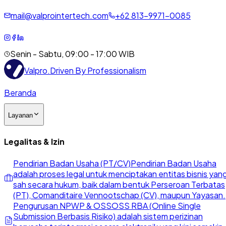
mail@valprointertech.com
+
62
813
-
9971
-
0085
Senin - Sabtu, 09:00 - 17:00 WIB
Valpro
.
Driven By Professionalism
Beranda
Layanan
Legalitas & Izin
Pendirian Badan Usaha (PT/CV)
Pendirian Badan Usaha
adalah proses legal untuk menciptakan entitas bisnis yan
sah secara hukum, baik dalam bentuk Perseroan Terbatas
(PT), Comanditaire Vennootschap (CV), maupun Yayasan.
Pengurusan NPWP & OSS
OSS RBA (Online Single
Submission Berbasis Risiko) adalah sistem perizinan