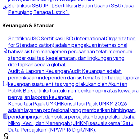
Sertifikasi SBU JPTL
Sertifikasi Badan Usaha (SBU) Jasa
Penunjang Tenaga Listrik 1.
Keuangan & Standar
Sertifikasi ISO
Sertifikasi ISO (International Organization
for Standardization) adalah pengakuan internasional
bahwa sistem manajemen perusahaan telah memenuhi
standar kualitas, keselamatan, dan lingkungan yang
ditetapkan secara global.
Audit & Laporan Keuangan
Audit Keuangan adalah
pemeriksaan independen dan sistematis terhadap lapora
keuangan suatu entitas yang dilakukan oleh Akuntan
Publik Bersertifikat untuk memberikan opini atas kewajar
penyajian laporan keuangan.
Konsultasi Pajak UMKM
Konsultasi Pajak UMKM 2026
adalah layanan profesional yang memberikan bimbingan,
pendampingan, dan solusi perpajakan bagi pelaku Usaha
Mikro, Kecil, dan Menengah (UMKM) sesuai skema 'Satu
Data Perpajakan' (NPWP 16 Digit/NIK).