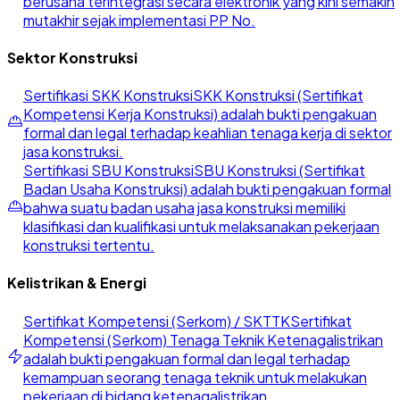
berusaha terintegrasi secara elektronik yang kini semakin
mutakhir sejak implementasi PP No.
Sektor Konstruksi
Sertifikasi SKK Konstruksi
SKK Konstruksi (Sertifikat
Kompetensi Kerja Konstruksi) adalah bukti pengakuan
formal dan legal terhadap keahlian tenaga kerja di sektor
jasa konstruksi.
Sertifikasi SBU Konstruksi
SBU Konstruksi (Sertifikat
Badan Usaha Konstruksi) adalah bukti pengakuan formal
bahwa suatu badan usaha jasa konstruksi memiliki
klasifikasi dan kualifikasi untuk melaksanakan pekerjaan
konstruksi tertentu.
Kelistrikan & Energi
Sertifikat Kompetensi (Serkom) / SKTTK
Sertifikat
Kompetensi (Serkom) Tenaga Teknik Ketenagalistrikan
adalah bukti pengakuan formal dan legal terhadap
kemampuan seorang tenaga teknik untuk melakukan
pekerjaan di bidang ketenagalistrikan.