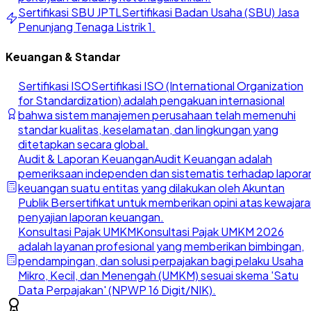
Sertifikasi SBU JPTL
Sertifikasi Badan Usaha (SBU) Jasa
Penunjang Tenaga Listrik 1.
Keuangan & Standar
Sertifikasi ISO
Sertifikasi ISO (International Organization
for Standardization) adalah pengakuan internasional
bahwa sistem manajemen perusahaan telah memenuhi
standar kualitas, keselamatan, dan lingkungan yang
ditetapkan secara global.
Audit & Laporan Keuangan
Audit Keuangan adalah
pemeriksaan independen dan sistematis terhadap lapora
keuangan suatu entitas yang dilakukan oleh Akuntan
Publik Bersertifikat untuk memberikan opini atas kewajar
penyajian laporan keuangan.
Konsultasi Pajak UMKM
Konsultasi Pajak UMKM 2026
adalah layanan profesional yang memberikan bimbingan,
pendampingan, dan solusi perpajakan bagi pelaku Usaha
Mikro, Kecil, dan Menengah (UMKM) sesuai skema 'Satu
Data Perpajakan' (NPWP 16 Digit/NIK).