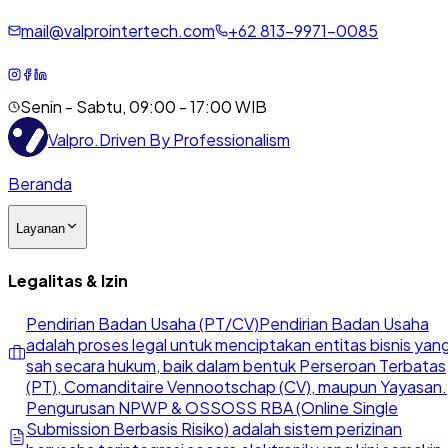
mail@valprointertech.com
+
62
813
-
9971
-
0085
Senin - Sabtu, 09:00 - 17:00 WIB
Valpro
.
Driven By Professionalism
Beranda
Layanan
Legalitas & Izin
Pendirian Badan Usaha (PT/CV)
Pendirian Badan Usaha
adalah proses legal untuk menciptakan entitas bisnis yan
sah secara hukum, baik dalam bentuk Perseroan Terbatas
(PT), Comanditaire Vennootschap (CV), maupun Yayasan.
Pengurusan NPWP & OSS
OSS RBA (Online Single
Submission Berbasis Risiko) adalah sistem perizinan