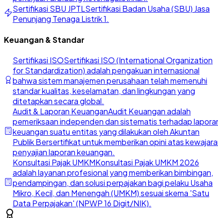
Sertifikasi SBU JPTL
Sertifikasi Badan Usaha (SBU) Jasa
Penunjang Tenaga Listrik 1.
Keuangan & Standar
Sertifikasi ISO
Sertifikasi ISO (International Organization
for Standardization) adalah pengakuan internasional
bahwa sistem manajemen perusahaan telah memenuhi
standar kualitas, keselamatan, dan lingkungan yang
ditetapkan secara global.
Audit & Laporan Keuangan
Audit Keuangan adalah
pemeriksaan independen dan sistematis terhadap lapora
keuangan suatu entitas yang dilakukan oleh Akuntan
Publik Bersertifikat untuk memberikan opini atas kewajar
penyajian laporan keuangan.
Konsultasi Pajak UMKM
Konsultasi Pajak UMKM 2026
adalah layanan profesional yang memberikan bimbingan,
pendampingan, dan solusi perpajakan bagi pelaku Usaha
Mikro, Kecil, dan Menengah (UMKM) sesuai skema 'Satu
Data Perpajakan' (NPWP 16 Digit/NIK).