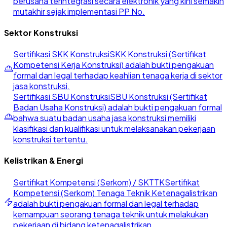
berusaha terintegrasi secara elektronik yang kini semakin
mutakhir sejak implementasi PP No.
Sektor Konstruksi
Sertifikasi SKK Konstruksi
SKK Konstruksi (Sertifikat
Kompetensi Kerja Konstruksi) adalah bukti pengakuan
formal dan legal terhadap keahlian tenaga kerja di sektor
jasa konstruksi.
Sertifikasi SBU Konstruksi
SBU Konstruksi (Sertifikat
Badan Usaha Konstruksi) adalah bukti pengakuan formal
bahwa suatu badan usaha jasa konstruksi memiliki
klasifikasi dan kualifikasi untuk melaksanakan pekerjaan
konstruksi tertentu.
Kelistrikan & Energi
Sertifikat Kompetensi (Serkom) / SKTTK
Sertifikat
Kompetensi (Serkom) Tenaga Teknik Ketenagalistrikan
adalah bukti pengakuan formal dan legal terhadap
kemampuan seorang tenaga teknik untuk melakukan
pekerjaan di bidang ketenagalistrikan.