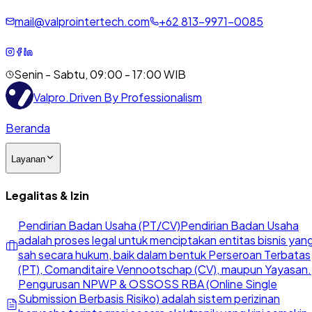
mail@valprointertech.com
+
62
813
-
9971
-
0085
Senin - Sabtu, 09:00 - 17:00 WIB
Valpro
.
Driven By Professionalism
Beranda
Layanan
Legalitas & Izin
Pendirian Badan Usaha (PT/CV)
Pendirian Badan Usaha
adalah proses legal untuk menciptakan entitas bisnis yan
sah secara hukum, baik dalam bentuk Perseroan Terbatas
(PT), Comanditaire Vennootschap (CV), maupun Yayasan.
Pengurusan NPWP & OSS
OSS RBA (Online Single
Submission Berbasis Risiko) adalah sistem perizinan