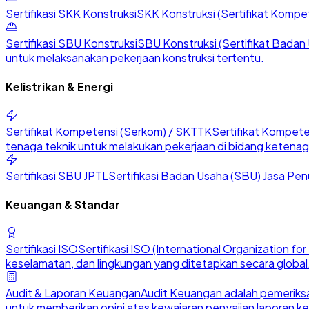
Sertifikasi SKK Konstruksi
SKK Konstruksi (Sertifikat Kompete
Sertifikasi SBU Konstruksi
SBU Konstruksi (Sertifikat Badan U
untuk melaksanakan pekerjaan konstruksi tertentu.
Kelistrikan & Energi
Sertifikat Kompetensi (Serkom) / SKTTK
Sertifikat Kompete
tenaga teknik untuk melakukan pekerjaan di bidang ketenaga
Sertifikasi SBU JPTL
Sertifikasi Badan Usaha (SBU) Jasa Penu
Keuangan & Standar
Sertifikasi ISO
Sertifikasi ISO (International Organization 
keselamatan, dan lingkungan yang ditetapkan secara global
Audit & Laporan Keuangan
Audit Keuangan adalah pemeriksa
untuk memberikan opini atas kewajaran penyajian laporan k