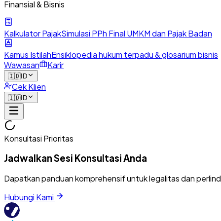
Finansial & Bisnis
Kalkulator Pajak
Simulasi PPh Final UMKM dan Pajak Badan
Kamus Istilah
Ensiklopedia hukum terpadu & glosarium bisnis
Wawasan
Karir
🇮🇩
ID
Cek Klien
🇮🇩
ID
Konsultasi Prioritas
Jadwalkan Sesi Konsultasi Anda
Dapatkan panduan komprehensif untuk legalitas dan perlin
Hubungi Kami