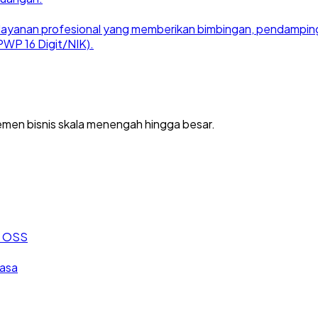
ayanan profesional yang memberikan bimbingan, pendampingan
WP 16 Digit/NIK).
men bisnis skala menengah hingga besar.
an OSS
jasa