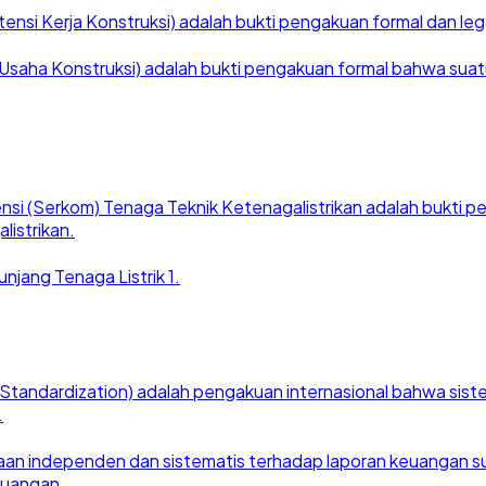
nsi Kerja Konstruksi) adalah bukti pengakuan formal dan legal
saha Konstruksi) adalah bukti pengakuan formal bahwa suatu ba
nsi (Serkom) Tenaga Teknik Ketenagalistrikan adalah bukti
listrikan.
njang Tenaga Listrik 1.
for Standardization) adalah pengakuan internasional bahwa si
.
an independen dan sistematis terhadap laporan keuangan suat
euangan.