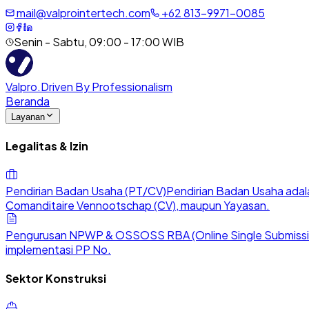
mail@valprointertech.com
+
62
813
-
9971
-
0085
Senin - Sabtu, 09:00 - 17:00 WIB
Valpro
.
Driven By Professionalism
Beranda
Layanan
Legalitas & Izin
Pendirian Badan Usaha (PT/CV)
Pendirian Badan Usaha adala
Comanditaire Vennootschap (CV), maupun Yayasan.
Pengurusan NPWP & OSS
OSS RBA (Online Single Submission
implementasi PP No.
Sektor Konstruksi