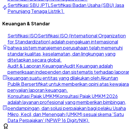
Sertifikasi SBU JPTL
Sertifikasi Badan Usaha (SBU) Jasa
Penunjang Tenaga Listrik 1.
Keuangan & Standar
Sertifikasi ISO
Sertifikasi ISO (International Organization
for Standardization) adalah pengakuan internasional
bahwa sistem manajemen perusahaan telah memenuhi
standar kualitas, keselamatan, dan lingkungan yang
ditetapkan secara global.
Audit & Laporan Keuangan
Audit Keuangan adalah
pemeriksaan independen dan sistematis terhadap lapora
keuangan suatu entitas yang dilakukan oleh Akuntan
Publik Bersertifikat untuk memberikan opini atas kewajar
penyajian laporan keuangan.
Konsultasi Pajak UMKM
Konsultasi Pajak UMKM 2026
adalah layanan profesional yang memberikan bimbingan,
pendampingan, dan solusi perpajakan bagi pelaku Usaha
Mikro, Kecil, dan Menengah (UMKM) sesuai skema 'Satu
Data Perpajakan' (NPWP 16 Digit/NIK).