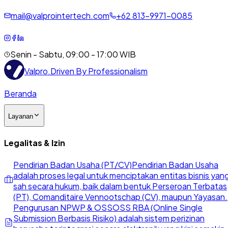
mail@valprointertech.com
+
62
813
-
9971
-
0085
Senin - Sabtu, 09:00 - 17:00 WIB
Valpro
.
Driven By Professionalism
Beranda
Layanan
Legalitas & Izin
Pendirian Badan Usaha (PT/CV)
Pendirian Badan Usaha
adalah proses legal untuk menciptakan entitas bisnis yan
sah secara hukum, baik dalam bentuk Perseroan Terbatas
(PT), Comanditaire Vennootschap (CV), maupun Yayasan.
Pengurusan NPWP & OSS
OSS RBA (Online Single
Submission Berbasis Risiko) adalah sistem perizinan