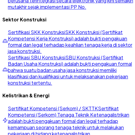
berusaha terintegrasi secara elektronik yang kini semakin
mutakhir sejak implementasi PP No.
Sektor Konstruksi
Sertifikasi SKK Konstruksi
SKK Konstruksi (Sertifikat
Kompetensi Kerja Konstruksi) adalah bukti pengakuan
formal dan legal terhadap keahlian tenaga kerja di sektor
jasa konstruksi.
Sertifikasi SBU Konstruksi
SBU Konstruksi (Sertifikat
Badan Usaha Konstruksi) adalah bukti pengakuan formal
bahwa suatu badan usaha jasa konstruksi memiliki
klasifikasi dan kualifikasi untuk melaksanakan pekerjaan
konstruksi tertentu.
Kelistrikan & Energi
Sertifikat Kompetensi (Serkom) / SKTTK
Sertifikat
Kompetensi (Serkom) Tenaga Teknik Ketenagalistrikan
adalah bukti pengakuan formal dan legal terhadap
kemampuan seorang tenaga teknik untuk melakukan
pekerjaan di bidang ketenagalistrikan.