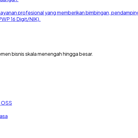
ayanan profesional yang memberikan bimbingan, pendampingan
WP 16 Digit/NIK).
men bisnis skala menengah hingga besar.
an OSS
jasa