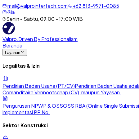
mail@valprointertech.com
+
62
813
-
9971
-
0085
Senin - Sabtu, 09:00 - 17:00 WIB
Valpro
.
Driven By Professionalism
Beranda
Layanan
Legalitas & Izin
Pendirian Badan Usaha (PT/CV)
Pendirian Badan Usaha adala
Comanditaire Vennootschap (CV), maupun Yayasan.
Pengurusan NPWP & OSS
OSS RBA (Online Single Submission
implementasi PP No.
Sektor Konstruksi