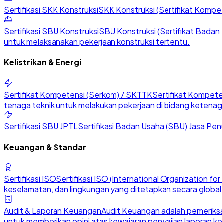
Sertifikasi SKK Konstruksi
SKK Konstruksi (Sertifikat Kompete
Sertifikasi SBU Konstruksi
SBU Konstruksi (Sertifikat Badan U
untuk melaksanakan pekerjaan konstruksi tertentu.
Kelistrikan & Energi
Sertifikat Kompetensi (Serkom) / SKTTK
Sertifikat Kompete
tenaga teknik untuk melakukan pekerjaan di bidang ketenaga
Sertifikasi SBU JPTL
Sertifikasi Badan Usaha (SBU) Jasa Penu
Keuangan & Standar
Sertifikasi ISO
Sertifikasi ISO (International Organization 
keselamatan, dan lingkungan yang ditetapkan secara global
Audit & Laporan Keuangan
Audit Keuangan adalah pemeriksa
untuk memberikan opini atas kewajaran penyajian laporan k