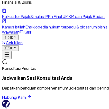
Finansial & Bisnis
Kalkulator Pajak
Simulasi PPh Final UMKM dan Pajak Badan
Kamus Istilah
Ensiklopedia hukum terpadu & glosarium bisnis
Wawasan
Karir
🇮🇩
ID
Cek Klien
🇮🇩
ID
Konsultasi Prioritas
Jadwalkan Sesi Konsultasi Anda
Dapatkan panduan komprehensif untuk legalitas dan perlin
Hubungi Kami