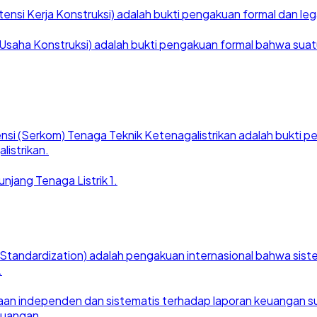
nsi Kerja Konstruksi) adalah bukti pengakuan formal dan legal
saha Konstruksi) adalah bukti pengakuan formal bahwa suatu ba
nsi (Serkom) Tenaga Teknik Ketenagalistrikan adalah bukti
listrikan.
njang Tenaga Listrik 1.
for Standardization) adalah pengakuan internasional bahwa si
.
an independen dan sistematis terhadap laporan keuangan suat
euangan.