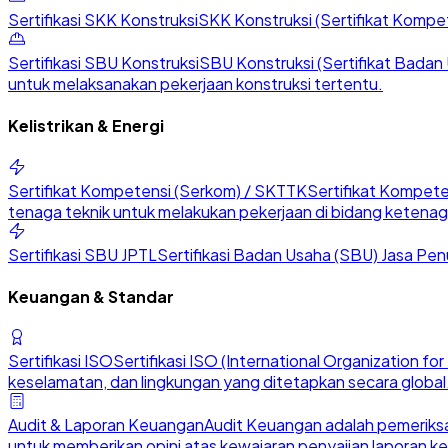
Sertifikasi SKK Konstruksi
SKK Konstruksi (Sertifikat Kompete
Sertifikasi SBU Konstruksi
SBU Konstruksi (Sertifikat Badan U
untuk melaksanakan pekerjaan konstruksi tertentu.
Kelistrikan & Energi
Sertifikat Kompetensi (Serkom) / SKTTK
Sertifikat Kompete
tenaga teknik untuk melakukan pekerjaan di bidang ketenaga
Sertifikasi SBU JPTL
Sertifikasi Badan Usaha (SBU) Jasa Penu
Keuangan & Standar
Sertifikasi ISO
Sertifikasi ISO (International Organization 
keselamatan, dan lingkungan yang ditetapkan secara global
Audit & Laporan Keuangan
Audit Keuangan adalah pemeriksa
untuk memberikan opini atas kewajaran penyajian laporan k