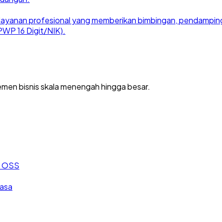
ayanan profesional yang memberikan bimbingan, pendampingan
WP 16 Digit/NIK).
men bisnis skala menengah hingga besar.
an OSS
jasa