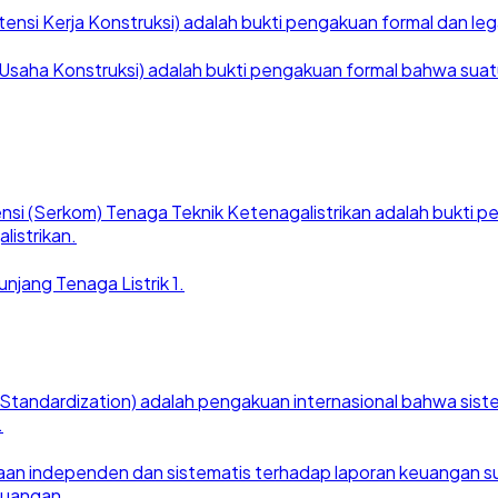
nsi Kerja Konstruksi) adalah bukti pengakuan formal dan legal
saha Konstruksi) adalah bukti pengakuan formal bahwa suatu ba
nsi (Serkom) Tenaga Teknik Ketenagalistrikan adalah bukti
listrikan.
njang Tenaga Listrik 1.
for Standardization) adalah pengakuan internasional bahwa si
.
an independen dan sistematis terhadap laporan keuangan suat
euangan.