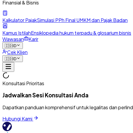
Finansial & Bisnis
Kalkulator Pajak
Simulasi PPh Final UMKM dan Pajak Badan
Kamus Istilah
Ensiklopedia hukum terpadu & glosarium bisnis
Wawasan
Karir
🇮🇩
ID
Cek Klien
🇮🇩
ID
Konsultasi Prioritas
Jadwalkan Sesi Konsultasi Anda
Dapatkan panduan komprehensif untuk legalitas dan perlin
Hubungi Kami