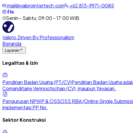
mail@valprointertech.com
+
62
813
-
9971
-
0085
Senin - Sabtu, 09:00 - 17:00 WIB
Valpro
.
Driven By Professionalism
Beranda
Layanan
Legalitas & Izin
Pendirian Badan Usaha (PT/CV)
Pendirian Badan Usaha adala
Comanditaire Vennootschap (CV), maupun Yayasan.
Pengurusan NPWP & OSS
OSS RBA (Online Single Submission
implementasi PP No.
Sektor Konstruksi