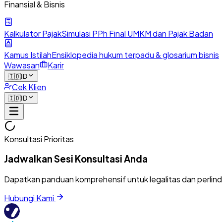
Finansial & Bisnis
Kalkulator Pajak
Simulasi PPh Final UMKM dan Pajak Badan
Kamus Istilah
Ensiklopedia hukum terpadu & glosarium bisnis
Wawasan
Karir
🇮🇩
ID
Cek Klien
🇮🇩
ID
Konsultasi Prioritas
Jadwalkan Sesi Konsultasi Anda
Dapatkan panduan komprehensif untuk legalitas dan perlin
Hubungi Kami