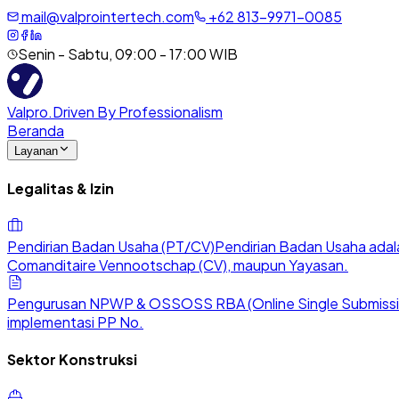
mail@valprointertech.com
+
62
813
-
9971
-
0085
Senin - Sabtu, 09:00 - 17:00 WIB
Valpro
.
Driven By Professionalism
Beranda
Layanan
Legalitas & Izin
Pendirian Badan Usaha (PT/CV)
Pendirian Badan Usaha adala
Comanditaire Vennootschap (CV), maupun Yayasan.
Pengurusan NPWP & OSS
OSS RBA (Online Single Submission
implementasi PP No.
Sektor Konstruksi