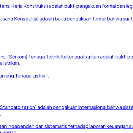
nsi Kerja Konstruksi) adalah bukti pengakuan formal dan legal
saha Konstruksi) adalah bukti pengakuan formal bahwa suatu ba
nsi (Serkom) Tenaga Teknik Ketenagalistrikan adalah bukti
listrikan.
njang Tenaga Listrik 1.
for Standardization) adalah pengakuan internasional bahwa si
.
an independen dan sistematis terhadap laporan keuangan suat
euangan.