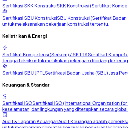
Sertifikasi SKK Konstruksi
SKK Konstruksi (Sertifikat Kompete
Sertifikasi SBU Konstruksi
SBU Konstruksi (Sertifikat Badan U
untuk melaksanakan pekerjaan konstruksi tertentu.
Kelistrikan & Energi
Sertifikat Kompetensi (Serkom) / SKTTK
Sertifikat Kompete
tenaga teknik untuk melakukan pekerjaan di bidang ketenaga
Sertifikasi SBU JPTL
Sertifikasi Badan Usaha (SBU) Jasa Penu
Keuangan & Standar
Sertifikasi ISO
Sertifikasi ISO (International Organization 
keselamatan, dan lingkungan yang ditetapkan secara global
Audit & Laporan Keuangan
Audit Keuangan adalah pemeriksa
untuk memberikan opini atas kewajaran penyajian laporan k