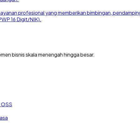
ayanan profesional yang memberikan bimbingan, pendampingan
WP 16 Digit/NIK).
men bisnis skala menengah hingga besar.
an OSS
jasa