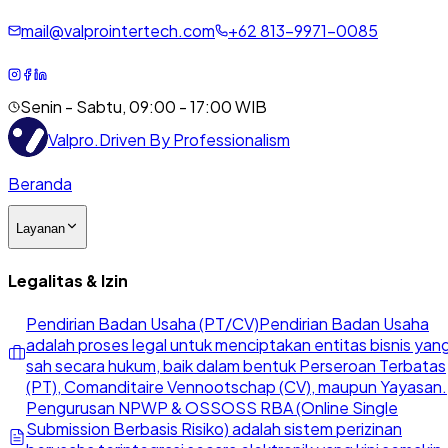
mail@valprointertech.com
+
62
813
-
9971
-
0085
Senin - Sabtu, 09:00 - 17:00 WIB
Valpro
.
Driven By Professionalism
Beranda
Layanan
Legalitas & Izin
Pendirian Badan Usaha (PT/CV)
Pendirian Badan Usaha
adalah proses legal untuk menciptakan entitas bisnis yan
sah secara hukum, baik dalam bentuk Perseroan Terbatas
(PT), Comanditaire Vennootschap (CV), maupun Yayasan.
Pengurusan NPWP & OSS
OSS RBA (Online Single
Submission Berbasis Risiko) adalah sistem perizinan