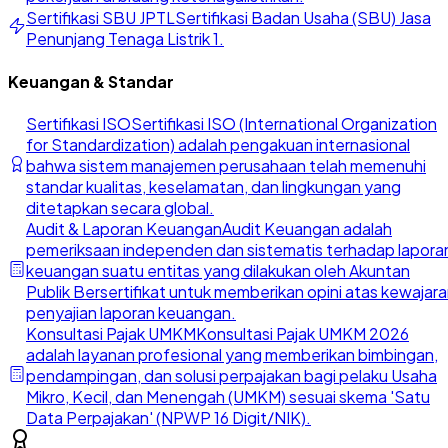
Sertifikasi SBU JPTL
Sertifikasi Badan Usaha (SBU) Jasa
Penunjang Tenaga Listrik 1.
Keuangan & Standar
Sertifikasi ISO
Sertifikasi ISO (International Organization
for Standardization) adalah pengakuan internasional
bahwa sistem manajemen perusahaan telah memenuhi
standar kualitas, keselamatan, dan lingkungan yang
ditetapkan secara global.
Audit & Laporan Keuangan
Audit Keuangan adalah
pemeriksaan independen dan sistematis terhadap lapora
keuangan suatu entitas yang dilakukan oleh Akuntan
Publik Bersertifikat untuk memberikan opini atas kewajar
penyajian laporan keuangan.
Konsultasi Pajak UMKM
Konsultasi Pajak UMKM 2026
adalah layanan profesional yang memberikan bimbingan,
pendampingan, dan solusi perpajakan bagi pelaku Usaha
Mikro, Kecil, dan Menengah (UMKM) sesuai skema 'Satu
Data Perpajakan' (NPWP 16 Digit/NIK).