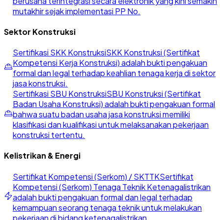
berusaha terintegrasi secara elektronik yang kini semakin
mutakhir sejak implementasi PP No.
Sektor Konstruksi
Sertifikasi SKK Konstruksi
SKK Konstruksi (Sertifikat
Kompetensi Kerja Konstruksi) adalah bukti pengakuan
formal dan legal terhadap keahlian tenaga kerja di sektor
jasa konstruksi.
Sertifikasi SBU Konstruksi
SBU Konstruksi (Sertifikat
Badan Usaha Konstruksi) adalah bukti pengakuan formal
bahwa suatu badan usaha jasa konstruksi memiliki
klasifikasi dan kualifikasi untuk melaksanakan pekerjaan
konstruksi tertentu.
Kelistrikan & Energi
Sertifikat Kompetensi (Serkom) / SKTTK
Sertifikat
Kompetensi (Serkom) Tenaga Teknik Ketenagalistrikan
adalah bukti pengakuan formal dan legal terhadap
kemampuan seorang tenaga teknik untuk melakukan
pekerjaan di bidang ketenagalistrikan.