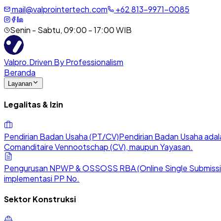
mail@valprointertech.com
+
62
813
-
9971
-
0085
Senin - Sabtu, 09:00 - 17:00 WIB
Valpro
.
Driven By Professionalism
Beranda
Layanan
Legalitas & Izin
Pendirian Badan Usaha (PT/CV)
Pendirian Badan Usaha adala
Comanditaire Vennootschap (CV), maupun Yayasan.
Pengurusan NPWP & OSS
OSS RBA (Online Single Submission
implementasi PP No.
Sektor Konstruksi