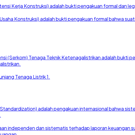
nsi Kerja Konstruksi) adalah bukti pengakuan formal dan legal
saha Konstruksi) adalah bukti pengakuan formal bahwa suatu ba
nsi (Serkom) Tenaga Teknik Ketenagalistrikan adalah bukti
listrikan.
njang Tenaga Listrik 1.
for Standardization) adalah pengakuan internasional bahwa si
.
an independen dan sistematis terhadap laporan keuangan suat
euangan.