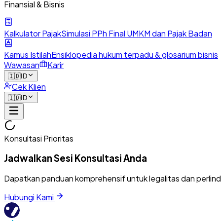
Finansial & Bisnis
Kalkulator Pajak
Simulasi PPh Final UMKM dan Pajak Badan
Kamus Istilah
Ensiklopedia hukum terpadu & glosarium bisnis
Wawasan
Karir
🇮🇩
ID
Cek Klien
🇮🇩
ID
Konsultasi Prioritas
Jadwalkan Sesi Konsultasi Anda
Dapatkan panduan komprehensif untuk legalitas dan perlin
Hubungi Kami