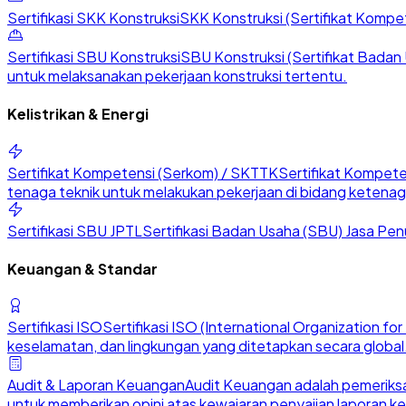
Sertifikasi SKK Konstruksi
SKK Konstruksi (Sertifikat Kompete
Sertifikasi SBU Konstruksi
SBU Konstruksi (Sertifikat Badan U
untuk melaksanakan pekerjaan konstruksi tertentu.
Kelistrikan & Energi
Sertifikat Kompetensi (Serkom) / SKTTK
Sertifikat Kompete
tenaga teknik untuk melakukan pekerjaan di bidang ketenaga
Sertifikasi SBU JPTL
Sertifikasi Badan Usaha (SBU) Jasa Penu
Keuangan & Standar
Sertifikasi ISO
Sertifikasi ISO (International Organization 
keselamatan, dan lingkungan yang ditetapkan secara global
Audit & Laporan Keuangan
Audit Keuangan adalah pemeriksa
untuk memberikan opini atas kewajaran penyajian laporan k