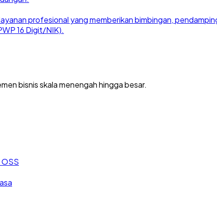
ayanan profesional yang memberikan bimbingan, pendampingan
WP 16 Digit/NIK).
men bisnis skala menengah hingga besar.
an OSS
jasa