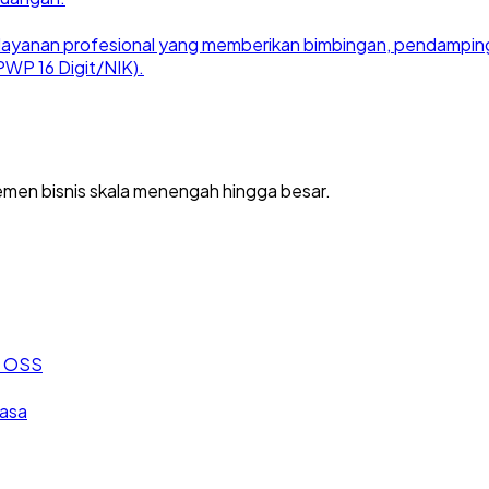
ayanan profesional yang memberikan bimbingan, pendampingan
WP 16 Digit/NIK).
men bisnis skala menengah hingga besar.
an OSS
jasa