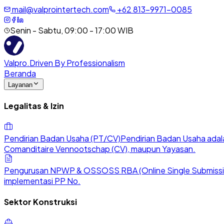
mail@valprointertech.com
+
62
813
-
9971
-
0085
Senin - Sabtu, 09:00 - 17:00 WIB
Valpro
.
Driven By Professionalism
Beranda
Layanan
Legalitas & Izin
Pendirian Badan Usaha (PT/CV)
Pendirian Badan Usaha adala
Comanditaire Vennootschap (CV), maupun Yayasan.
Pengurusan NPWP & OSS
OSS RBA (Online Single Submission
implementasi PP No.
Sektor Konstruksi