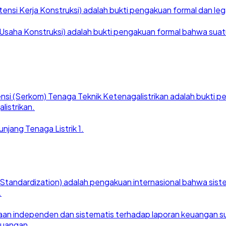
nsi Kerja Konstruksi) adalah bukti pengakuan formal dan legal
saha Konstruksi) adalah bukti pengakuan formal bahwa suatu ba
nsi (Serkom) Tenaga Teknik Ketenagalistrikan adalah bukti
listrikan.
njang Tenaga Listrik 1.
for Standardization) adalah pengakuan internasional bahwa si
.
an independen dan sistematis terhadap laporan keuangan suat
euangan.