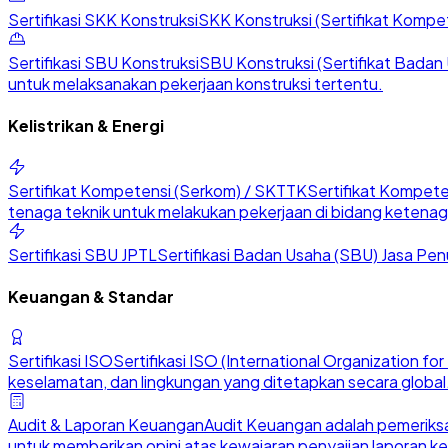
Sertifikasi SKK Konstruksi
SKK Konstruksi (Sertifikat Kompete
Sertifikasi SBU Konstruksi
SBU Konstruksi (Sertifikat Badan U
untuk melaksanakan pekerjaan konstruksi tertentu.
Kelistrikan & Energi
Sertifikat Kompetensi (Serkom) / SKTTK
Sertifikat Kompete
tenaga teknik untuk melakukan pekerjaan di bidang ketenaga
Sertifikasi SBU JPTL
Sertifikasi Badan Usaha (SBU) Jasa Penu
Keuangan & Standar
Sertifikasi ISO
Sertifikasi ISO (International Organization 
keselamatan, dan lingkungan yang ditetapkan secara global
Audit & Laporan Keuangan
Audit Keuangan adalah pemeriksa
untuk memberikan opini atas kewajaran penyajian laporan k