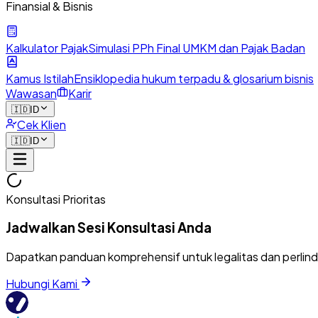
Finansial & Bisnis
Kalkulator Pajak
Simulasi PPh Final UMKM dan Pajak Badan
Kamus Istilah
Ensiklopedia hukum terpadu & glosarium bisnis
Wawasan
Karir
🇮🇩
ID
Cek Klien
🇮🇩
ID
Konsultasi Prioritas
Jadwalkan Sesi Konsultasi Anda
Dapatkan panduan komprehensif untuk legalitas dan perlin
Hubungi Kami