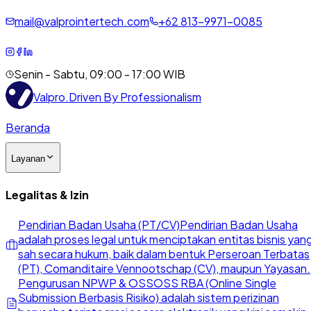
mail@valprointertech.com
+
62
813
-
9971
-
0085
Senin - Sabtu, 09:00 - 17:00 WIB
Valpro
.
Driven By Professionalism
Beranda
Layanan
Legalitas & Izin
Pendirian Badan Usaha (PT/CV)
Pendirian Badan Usaha
adalah proses legal untuk menciptakan entitas bisnis yan
sah secara hukum, baik dalam bentuk Perseroan Terbatas
(PT), Comanditaire Vennootschap (CV), maupun Yayasan.
Pengurusan NPWP & OSS
OSS RBA (Online Single
Submission Berbasis Risiko) adalah sistem perizinan