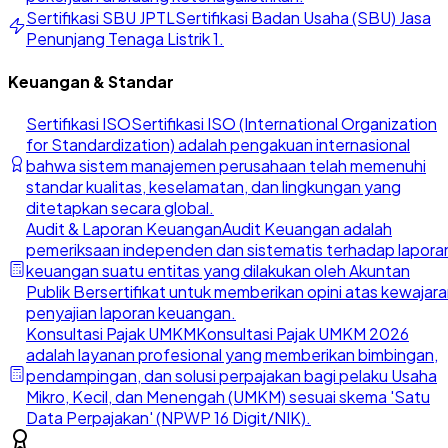
Sertifikasi SBU JPTL
Sertifikasi Badan Usaha (SBU) Jasa
Penunjang Tenaga Listrik 1.
Keuangan & Standar
Sertifikasi ISO
Sertifikasi ISO (International Organization
for Standardization) adalah pengakuan internasional
bahwa sistem manajemen perusahaan telah memenuhi
standar kualitas, keselamatan, dan lingkungan yang
ditetapkan secara global.
Audit & Laporan Keuangan
Audit Keuangan adalah
pemeriksaan independen dan sistematis terhadap lapora
keuangan suatu entitas yang dilakukan oleh Akuntan
Publik Bersertifikat untuk memberikan opini atas kewajar
penyajian laporan keuangan.
Konsultasi Pajak UMKM
Konsultasi Pajak UMKM 2026
adalah layanan profesional yang memberikan bimbingan,
pendampingan, dan solusi perpajakan bagi pelaku Usaha
Mikro, Kecil, dan Menengah (UMKM) sesuai skema 'Satu
Data Perpajakan' (NPWP 16 Digit/NIK).