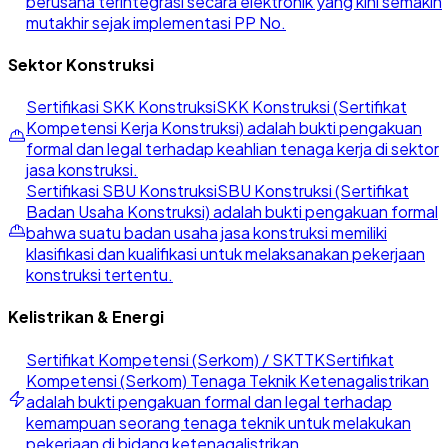
berusaha terintegrasi secara elektronik yang kini semakin
mutakhir sejak implementasi PP No.
Sektor Konstruksi
Sertifikasi SKK Konstruksi
SKK Konstruksi (Sertifikat
Kompetensi Kerja Konstruksi) adalah bukti pengakuan
formal dan legal terhadap keahlian tenaga kerja di sektor
jasa konstruksi.
Sertifikasi SBU Konstruksi
SBU Konstruksi (Sertifikat
Badan Usaha Konstruksi) adalah bukti pengakuan formal
bahwa suatu badan usaha jasa konstruksi memiliki
klasifikasi dan kualifikasi untuk melaksanakan pekerjaan
konstruksi tertentu.
Kelistrikan & Energi
Sertifikat Kompetensi (Serkom) / SKTTK
Sertifikat
Kompetensi (Serkom) Tenaga Teknik Ketenagalistrikan
adalah bukti pengakuan formal dan legal terhadap
kemampuan seorang tenaga teknik untuk melakukan
pekerjaan di bidang ketenagalistrikan.