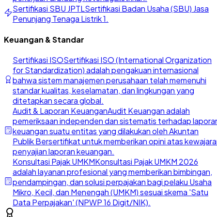
Sertifikasi SBU JPTL
Sertifikasi Badan Usaha (SBU) Jasa
Penunjang Tenaga Listrik 1.
Keuangan & Standar
Sertifikasi ISO
Sertifikasi ISO (International Organization
for Standardization) adalah pengakuan internasional
bahwa sistem manajemen perusahaan telah memenuhi
standar kualitas, keselamatan, dan lingkungan yang
ditetapkan secara global.
Audit & Laporan Keuangan
Audit Keuangan adalah
pemeriksaan independen dan sistematis terhadap lapora
keuangan suatu entitas yang dilakukan oleh Akuntan
Publik Bersertifikat untuk memberikan opini atas kewajar
penyajian laporan keuangan.
Konsultasi Pajak UMKM
Konsultasi Pajak UMKM 2026
adalah layanan profesional yang memberikan bimbingan,
pendampingan, dan solusi perpajakan bagi pelaku Usaha
Mikro, Kecil, dan Menengah (UMKM) sesuai skema 'Satu
Data Perpajakan' (NPWP 16 Digit/NIK).