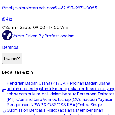
mail@valprointertech.com
+
62
813
-
9971
-
0085
Senin - Sabtu, 09:00 - 17:00 WIB
Valpro
.
Driven By Professionalism
Beranda
Layanan
Legalitas & Izin
Pendirian Badan Usaha (PT/CV)
Pendirian Badan Usaha
adalah proses legal untuk menciptakan entitas bisnis yan
sah secara hukum, baik dalam bentuk Perseroan Terbatas
(PT), Comanditaire Vennootschap (CV), maupun Yayasan.
Pengurusan NPWP & OSS
OSS RBA (Online Single
Submission Berbasis Risiko) adalah sistem perizinan