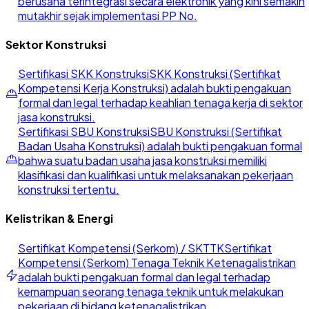
berusaha terintegrasi secara elektronik yang kini semakin
mutakhir sejak implementasi PP No.
Sektor Konstruksi
Sertifikasi SKK Konstruksi
SKK Konstruksi (Sertifikat
Kompetensi Kerja Konstruksi) adalah bukti pengakuan
formal dan legal terhadap keahlian tenaga kerja di sektor
jasa konstruksi.
Sertifikasi SBU Konstruksi
SBU Konstruksi (Sertifikat
Badan Usaha Konstruksi) adalah bukti pengakuan formal
bahwa suatu badan usaha jasa konstruksi memiliki
klasifikasi dan kualifikasi untuk melaksanakan pekerjaan
konstruksi tertentu.
Kelistrikan & Energi
Sertifikat Kompetensi (Serkom) / SKTTK
Sertifikat
Kompetensi (Serkom) Tenaga Teknik Ketenagalistrikan
adalah bukti pengakuan formal dan legal terhadap
kemampuan seorang tenaga teknik untuk melakukan
pekerjaan di bidang ketenagalistrikan.