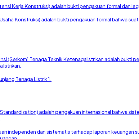
nsi Kerja Konstruksi) adalah bukti pengakuan formal dan legal
saha Konstruksi) adalah bukti pengakuan formal bahwa suatu ba
nsi (Serkom) Tenaga Teknik Ketenagalistrikan adalah bukti
listrikan.
njang Tenaga Listrik 1.
for Standardization) adalah pengakuan internasional bahwa si
.
an independen dan sistematis terhadap laporan keuangan suat
euangan.