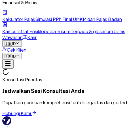
Finansial & Bisnis
Kalkulator Pajak
Simulasi PPh Final UMKM dan Pajak Badan
Kamus Istilah
Ensiklopedia hukum terpadu & glosarium bisnis
Wawasan
Karir
🇮🇩
ID
Cek Klien
🇮🇩
ID
Konsultasi Prioritas
Jadwalkan Sesi Konsultasi Anda
Dapatkan panduan komprehensif untuk legalitas dan perlin
Hubungi Kami