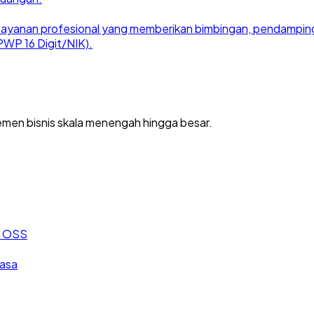
ayanan profesional yang memberikan bimbingan, pendampingan
WP 16 Digit/NIK).
men bisnis skala menengah hingga besar.
an OSS
jasa