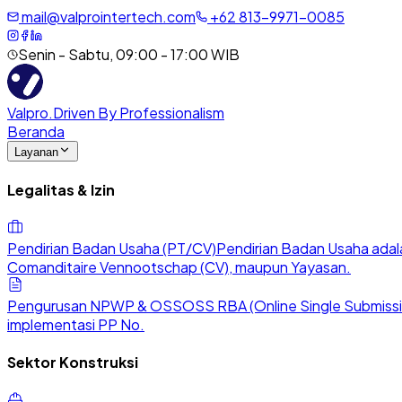
mail@valprointertech.com
+
62
813
-
9971
-
0085
Senin - Sabtu, 09:00 - 17:00 WIB
Valpro
.
Driven By Professionalism
Beranda
Layanan
Legalitas & Izin
Pendirian Badan Usaha (PT/CV)
Pendirian Badan Usaha adala
Comanditaire Vennootschap (CV), maupun Yayasan.
Pengurusan NPWP & OSS
OSS RBA (Online Single Submission
implementasi PP No.
Sektor Konstruksi