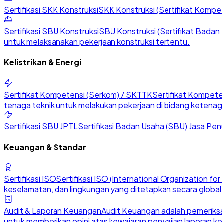
Sertifikasi SKK Konstruksi
SKK Konstruksi (Sertifikat Kompete
Sertifikasi SBU Konstruksi
SBU Konstruksi (Sertifikat Badan U
untuk melaksanakan pekerjaan konstruksi tertentu.
Kelistrikan & Energi
Sertifikat Kompetensi (Serkom) / SKTTK
Sertifikat Kompete
tenaga teknik untuk melakukan pekerjaan di bidang ketenaga
Sertifikasi SBU JPTL
Sertifikasi Badan Usaha (SBU) Jasa Penu
Keuangan & Standar
Sertifikasi ISO
Sertifikasi ISO (International Organization 
keselamatan, dan lingkungan yang ditetapkan secara global
Audit & Laporan Keuangan
Audit Keuangan adalah pemeriksa
untuk memberikan opini atas kewajaran penyajian laporan k