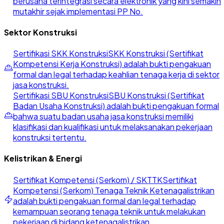
berusaha terintegrasi secara elektronik yang kini semakin
mutakhir sejak implementasi PP No.
Sektor Konstruksi
Sertifikasi SKK Konstruksi
SKK Konstruksi (Sertifikat
Kompetensi Kerja Konstruksi) adalah bukti pengakuan
formal dan legal terhadap keahlian tenaga kerja di sektor
jasa konstruksi.
Sertifikasi SBU Konstruksi
SBU Konstruksi (Sertifikat
Badan Usaha Konstruksi) adalah bukti pengakuan formal
bahwa suatu badan usaha jasa konstruksi memiliki
klasifikasi dan kualifikasi untuk melaksanakan pekerjaan
konstruksi tertentu.
Kelistrikan & Energi
Sertifikat Kompetensi (Serkom) / SKTTK
Sertifikat
Kompetensi (Serkom) Tenaga Teknik Ketenagalistrikan
adalah bukti pengakuan formal dan legal terhadap
kemampuan seorang tenaga teknik untuk melakukan
pekerjaan di bidang ketenagalistrikan.