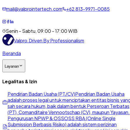
mail@valprointertech.com
+
62
813
-
9971
-
0085
Senin - Sabtu, 09:00 - 17:00 WIB
Valpro
.
Driven By Professionalism
Beranda
Layanan
Legalitas & Izin
Pendirian Badan Usaha (PT/CV)
Pendirian Badan Usaha
adalah proses legal untuk menciptakan entitas bisnis yan
sah secara hukum, baik dalam bentuk Perseroan Terbatas
(PT), Comanditaire Vennootschap (CV), maupun Yayasan.
Pengurusan NPWP & OSS
OSS RBA (Online Single
Submission Berbasis Risiko) adalah sistem perizinan