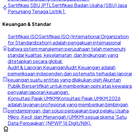
Sertifikasi SBU JPTL
Sertifikasi Badan Usaha (SBU) Jasa
Penunjang Tenaga Listrik 1.
Keuangan & Standar
Sertifikasi ISO
Sertifikasi ISO (International Organization
for Standardization) adalah pengakuan internasional
bahwa sistem manajemen perusahaan telah memenuhi
standar kualitas, keselamatan, dan lingkungan yang
ditetapkan secara global.
Audit & Laporan Keuangan
Audit Keuangan adalah
pemeriksaan independen dan sistematis terhadap lapora
keuangan suatu entitas yang dilakukan oleh Akuntan
Publik Bersertifikat untuk memberikan opini atas kewajar
penyajian laporan keuangan.
Konsultasi Pajak UMKM
Konsultasi Pajak UMKM 2026
adalah layanan profesional yang memberikan bimbingan,
pendampingan, dan solusi perpajakan bagi pelaku Usaha
Mikro, Kecil, dan Menengah (UMKM) sesuai skema 'Satu
Data Perpajakan' (NPWP 16 Digit/NIK).