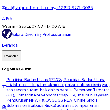
mail@valprointertech.com
+
62
813
-
9971
-
0085
Senin - Sabtu, 09:00 - 17:00 WIB
Valpro
.
Driven By Professionalism
Beranda
Layanan
Legalitas & Izin
Pendirian Badan Usaha (PT/CV)
Pendirian Badan Usaha
adalah proses legal untuk menciptakan entitas bisnis yan
sah secara hukum, baik dalam bentuk Perseroan Terbatas
(PT), Comanditaire Vennootschap (CV), maupun Yayasan.
Pengurusan NPWP & OSS
OSS RBA (Online Single
Submission Berbasis Risiko) adalah sistem perizinan