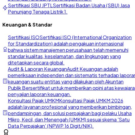
Sertifikasi SBU JPTL
Sertifikasi Badan Usaha (SBU) Jasa
Penunjang Tenaga Listrik 1.
Keuangan & Standar
Sertifikasi ISO
Sertifikasi ISO (International Organization
for Standardization) adalah pengakuan internasional
bahwa sistem manajemen perusahaan telah memenuhi
standar kualitas, keselamatan, dan lingkungan yang
ditetapkan secara global.
Audit & Laporan Keuangan
Audit Keuangan adalah
pemeriksaan independen dan sistematis terhadap lapora
keuangan suatu entitas yang dilakukan oleh Akuntan
Publik Bersertifikat untuk memberikan opini atas kewajar
penyajian laporan keuangan.
Konsultasi Pajak UMKM
Konsultasi Pajak UMKM 2026
adalah layanan profesional yang memberikan bimbingan,
pendampingan, dan solusi perpajakan bagi pelaku Usaha
Mikro, Kecil, dan Menengah (UMKM) sesuai skema 'Satu
Data Perpajakan' (NPWP 16 Digit/NIK).