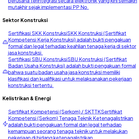
berusaha terintegrasi secara elektronik yang kini semakin
mutakhir sejak implementasi PP No.
Sektor Konstruksi
Sertifikasi SKK Konstruksi
SKK Konstruksi (Sertifikat
Kompetensi Kerja Konstruksi) adalah bukti pengakuan
formal dan legal terhadap keahlian tenaga kerja di sektor
jasa konstruksi.
Sertifikasi SBU Konstruksi
SBU Konstruksi (Sertifikat
Badan Usaha Konstruksi) adalah bukti pengakuan formal
bahwa suatu badan usaha jasa konstruksi memiliki
klasifikasi dan kualifikasi untuk melaksanakan pekerjaan
konstruksi tertentu.
Kelistrikan & Energi
Sertifikat Kompetensi (Serkom) / SKTTK
Sertifikat
Kompetensi (Serkom) Tenaga Teknik Ketenagalistrikan
adalah bukti pengakuan formal dan legal terhadap
kemampuan seorang tenaga teknik untuk melakukan
pekerjaan di bidang ketenagalistrikan.