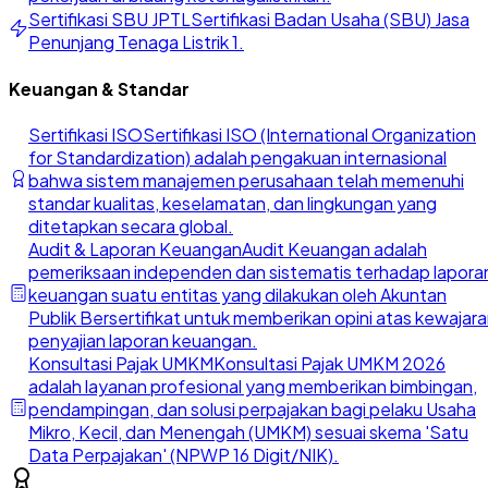
Sertifikasi SBU JPTL
Sertifikasi Badan Usaha (SBU) Jasa
Penunjang Tenaga Listrik 1.
Keuangan & Standar
Sertifikasi ISO
Sertifikasi ISO (International Organization
for Standardization) adalah pengakuan internasional
bahwa sistem manajemen perusahaan telah memenuhi
standar kualitas, keselamatan, dan lingkungan yang
ditetapkan secara global.
Audit & Laporan Keuangan
Audit Keuangan adalah
pemeriksaan independen dan sistematis terhadap lapora
keuangan suatu entitas yang dilakukan oleh Akuntan
Publik Bersertifikat untuk memberikan opini atas kewajar
penyajian laporan keuangan.
Konsultasi Pajak UMKM
Konsultasi Pajak UMKM 2026
adalah layanan profesional yang memberikan bimbingan,
pendampingan, dan solusi perpajakan bagi pelaku Usaha
Mikro, Kecil, dan Menengah (UMKM) sesuai skema 'Satu
Data Perpajakan' (NPWP 16 Digit/NIK).