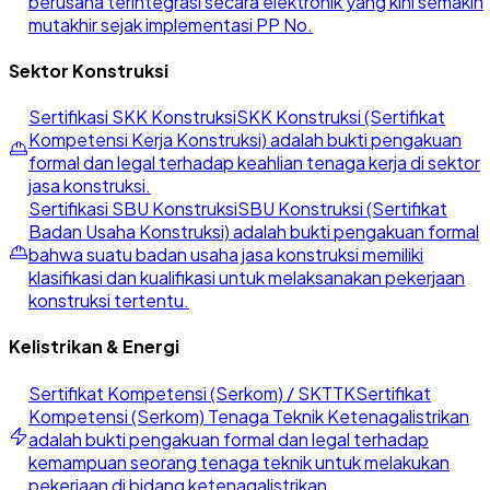
berusaha terintegrasi secara elektronik yang kini semakin
mutakhir sejak implementasi PP No.
Sektor Konstruksi
Sertifikasi SKK Konstruksi
SKK Konstruksi (Sertifikat
Kompetensi Kerja Konstruksi) adalah bukti pengakuan
formal dan legal terhadap keahlian tenaga kerja di sektor
jasa konstruksi.
Sertifikasi SBU Konstruksi
SBU Konstruksi (Sertifikat
Badan Usaha Konstruksi) adalah bukti pengakuan formal
bahwa suatu badan usaha jasa konstruksi memiliki
klasifikasi dan kualifikasi untuk melaksanakan pekerjaan
konstruksi tertentu.
Kelistrikan & Energi
Sertifikat Kompetensi (Serkom) / SKTTK
Sertifikat
Kompetensi (Serkom) Tenaga Teknik Ketenagalistrikan
adalah bukti pengakuan formal dan legal terhadap
kemampuan seorang tenaga teknik untuk melakukan
pekerjaan di bidang ketenagalistrikan.