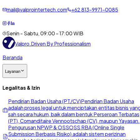
mail@valprointertech.com
+
62
813
-
9971
-
0085
Senin - Sabtu, 09:00 - 17:00 WIB
Valpro
.
Driven By Professionalism
Beranda
Layanan
Legalitas & Izin
Pendirian Badan Usaha (PT/CV)
Pendirian Badan Usaha
adalah proses legal untuk menciptakan entitas bisnis yan
sah secara hukum, baik dalam bentuk Perseroan Terbatas
(PT), Comanditaire Vennootschap (CV), maupun Yayasan.
Pengurusan NPWP & OSS
OSS RBA (Online Single
Submission Berbasis Risiko) adalah sistem perizinan