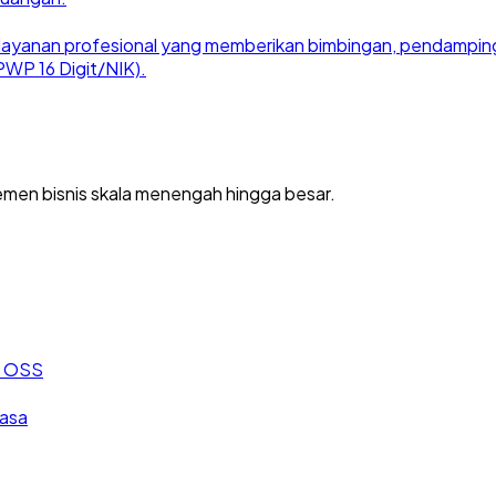
ayanan profesional yang memberikan bimbingan, pendampingan
WP 16 Digit/NIK).
men bisnis skala menengah hingga besar.
an OSS
jasa