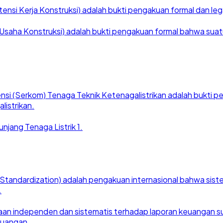
nsi Kerja Konstruksi) adalah bukti pengakuan formal dan legal
saha Konstruksi) adalah bukti pengakuan formal bahwa suatu ba
nsi (Serkom) Tenaga Teknik Ketenagalistrikan adalah bukti
listrikan.
njang Tenaga Listrik 1.
for Standardization) adalah pengakuan internasional bahwa si
.
an independen dan sistematis terhadap laporan keuangan suat
euangan.