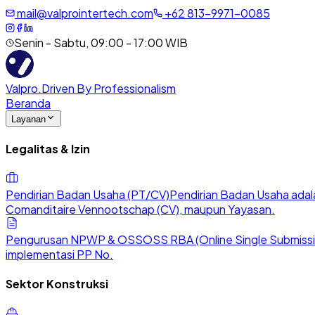
mail@valprointertech.com
+
62
813
-
9971
-
0085
Senin - Sabtu, 09:00 - 17:00 WIB
Valpro
.
Driven By Professionalism
Beranda
Layanan
Legalitas & Izin
Pendirian Badan Usaha (PT/CV)
Pendirian Badan Usaha adala
Comanditaire Vennootschap (CV), maupun Yayasan.
Pengurusan NPWP & OSS
OSS RBA (Online Single Submission
implementasi PP No.
Sektor Konstruksi