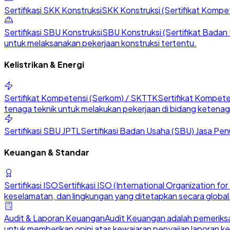
Sertifikasi SKK Konstruksi
SKK Konstruksi (Sertifikat Kompete
Sertifikasi SBU Konstruksi
SBU Konstruksi (Sertifikat Badan U
untuk melaksanakan pekerjaan konstruksi tertentu.
Kelistrikan & Energi
Sertifikat Kompetensi (Serkom) / SKTTK
Sertifikat Kompete
tenaga teknik untuk melakukan pekerjaan di bidang ketenaga
Sertifikasi SBU JPTL
Sertifikasi Badan Usaha (SBU) Jasa Penu
Keuangan & Standar
Sertifikasi ISO
Sertifikasi ISO (International Organization 
keselamatan, dan lingkungan yang ditetapkan secara global
Audit & Laporan Keuangan
Audit Keuangan adalah pemeriksa
untuk memberikan opini atas kewajaran penyajian laporan k