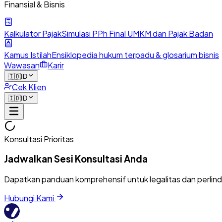
Finansial & Bisnis
Kalkulator Pajak
Simulasi PPh Final UMKM dan Pajak Badan
Kamus Istilah
Ensiklopedia hukum terpadu & glosarium bisnis
Wawasan
Karir
🇮🇩
ID
Cek Klien
🇮🇩
ID
Konsultasi Prioritas
Jadwalkan Sesi Konsultasi Anda
Dapatkan panduan komprehensif untuk legalitas dan perlin
Hubungi Kami