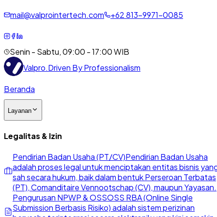
mail@valprointertech.com
+
62
813
-
9971
-
0085
Senin - Sabtu, 09:00 - 17:00 WIB
Valpro
.
Driven By Professionalism
Beranda
Layanan
Legalitas & Izin
Pendirian Badan Usaha (PT/CV)
Pendirian Badan Usaha
adalah proses legal untuk menciptakan entitas bisnis yan
sah secara hukum, baik dalam bentuk Perseroan Terbatas
(PT), Comanditaire Vennootschap (CV), maupun Yayasan.
Pengurusan NPWP & OSS
OSS RBA (Online Single
Submission Berbasis Risiko) adalah sistem perizinan