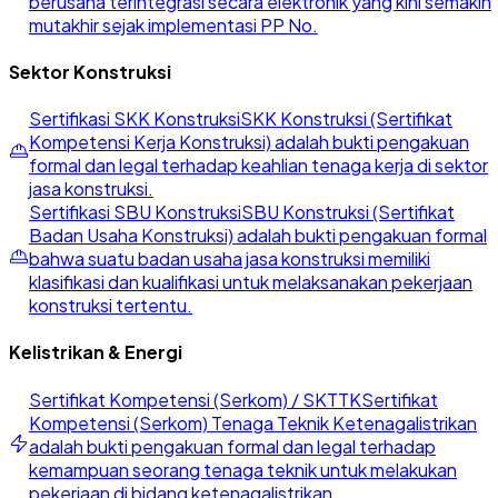
berusaha terintegrasi secara elektronik yang kini semakin
mutakhir sejak implementasi PP No.
Sektor Konstruksi
Sertifikasi SKK Konstruksi
SKK Konstruksi (Sertifikat
Kompetensi Kerja Konstruksi) adalah bukti pengakuan
formal dan legal terhadap keahlian tenaga kerja di sektor
jasa konstruksi.
Sertifikasi SBU Konstruksi
SBU Konstruksi (Sertifikat
Badan Usaha Konstruksi) adalah bukti pengakuan formal
bahwa suatu badan usaha jasa konstruksi memiliki
klasifikasi dan kualifikasi untuk melaksanakan pekerjaan
konstruksi tertentu.
Kelistrikan & Energi
Sertifikat Kompetensi (Serkom) / SKTTK
Sertifikat
Kompetensi (Serkom) Tenaga Teknik Ketenagalistrikan
adalah bukti pengakuan formal dan legal terhadap
kemampuan seorang tenaga teknik untuk melakukan
pekerjaan di bidang ketenagalistrikan.