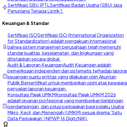
Sertifikasi SBU JPTL
Sertifikasi Badan Usaha (SBU) Jasa
Penunjang Tenaga Listrik 1.
Keuangan & Standar
Sertifikasi ISO
Sertifikasi ISO (International Organization
for Standardization) adalah pengakuan internasional
bahwa sistem manajemen perusahaan telah memenuhi
standar kualitas, keselamatan, dan lingkungan yang
ditetapkan secara global.
Audit & Laporan Keuangan
Audit Keuangan adalah
pemeriksaan independen dan sistematis terhadap lapora
keuangan suatu entitas yang dilakukan oleh Akuntan
Publik Bersertifikat untuk memberikan opini atas kewajar
penyajian laporan keuangan.
Konsultasi Pajak UMKM
Konsultasi Pajak UMKM 2026
adalah layanan profesional yang memberikan bimbingan,
pendampingan, dan solusi perpajakan bagi pelaku Usaha
Mikro, Kecil, dan Menengah (UMKM) sesuai skema 'Satu
Data Perpajakan' (NPWP 16 Digit/NIK).