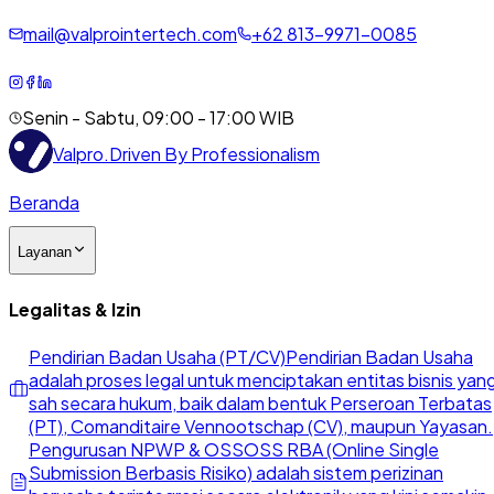
mail@valprointertech.com
+
62
813
-
9971
-
0085
Senin - Sabtu, 09:00 - 17:00 WIB
Valpro
.
Driven By Professionalism
Beranda
Layanan
Legalitas & Izin
Pendirian Badan Usaha (PT/CV)
Pendirian Badan Usaha
adalah proses legal untuk menciptakan entitas bisnis yan
sah secara hukum, baik dalam bentuk Perseroan Terbatas
(PT), Comanditaire Vennootschap (CV), maupun Yayasan.
Pengurusan NPWP & OSS
OSS RBA (Online Single
Submission Berbasis Risiko) adalah sistem perizinan