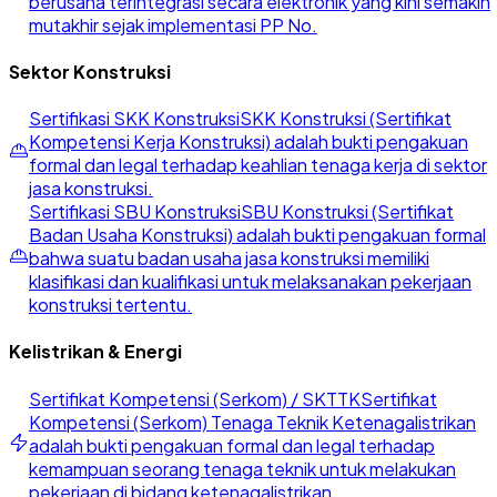
berusaha terintegrasi secara elektronik yang kini semakin
mutakhir sejak implementasi PP No.
Sektor Konstruksi
Sertifikasi SKK Konstruksi
SKK Konstruksi (Sertifikat
Kompetensi Kerja Konstruksi) adalah bukti pengakuan
formal dan legal terhadap keahlian tenaga kerja di sektor
jasa konstruksi.
Sertifikasi SBU Konstruksi
SBU Konstruksi (Sertifikat
Badan Usaha Konstruksi) adalah bukti pengakuan formal
bahwa suatu badan usaha jasa konstruksi memiliki
klasifikasi dan kualifikasi untuk melaksanakan pekerjaan
konstruksi tertentu.
Kelistrikan & Energi
Sertifikat Kompetensi (Serkom) / SKTTK
Sertifikat
Kompetensi (Serkom) Tenaga Teknik Ketenagalistrikan
adalah bukti pengakuan formal dan legal terhadap
kemampuan seorang tenaga teknik untuk melakukan
pekerjaan di bidang ketenagalistrikan.