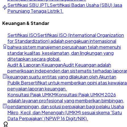
Sertifikasi SBU JPTL
Sertifikasi Badan Usaha (SBU) Jasa
Penunjang Tenaga Listrik 1.
Keuangan & Standar
Sertifikasi ISO
Sertifikasi ISO (International Organization
for Standardization) adalah pengakuan internasional
bahwa sistem manajemen perusahaan telah memenuhi
standar kualitas, keselamatan, dan lingkungan yang
ditetapkan secara global.
Audit & Laporan Keuangan
Audit Keuangan adalah
pemeriksaan independen dan sistematis terhadap lapora
keuangan suatu entitas yang dilakukan oleh Akuntan
Publik Bersertifikat untuk memberikan opini atas kewajar
penyajian laporan keuangan.
Konsultasi Pajak UMKM
Konsultasi Pajak UMKM 2026
adalah layanan profesional yang memberikan bimbingan,
pendampingan, dan solusi perpajakan bagi pelaku Usaha
Mikro, Kecil, dan Menengah (UMKM) sesuai skema 'Satu
Data Perpajakan' (NPWP 16 Digit/NIK).